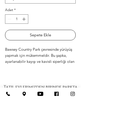
Adet
*
Sepete Ekle
Bawsey Country Park çevresinde yürüyüş 
yapmak için mükemmeldir. Bu şapka, 
ayarlanabilir kayışı ve kavisli siperliği olan 
düşük bir profile sahiptir.
 •% 100 chino pamuklu dimi
 • Yapılandırılmamış, 6 panelli, düşük 
Tatil evlerimizden birinde parkta
profilli
Mini Tatil yapmak ister misiniz?
 • 3 ⅛ ”kurma kolu
Ormancılık Kır Evi
 • Antika tokalı ayarlanabilir kayış
 • Baş çevresi: 20 ”- 21 ⅝”